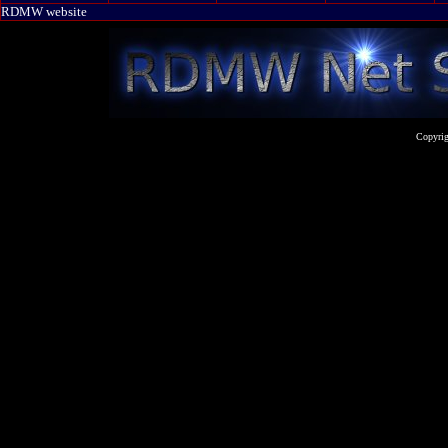
RDMW website
Copyrig