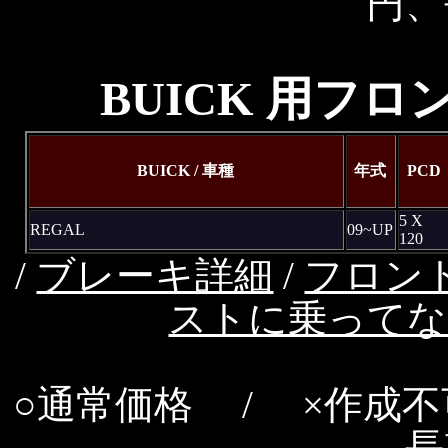
円、
BUICK 用フ
BUICK / 車種
年式
PCD
5 X
REGAL
09~UP
120
/
ブレーキ詳細
/
フロン
ストに乗ってな
○通常価格 / ×作成不
長