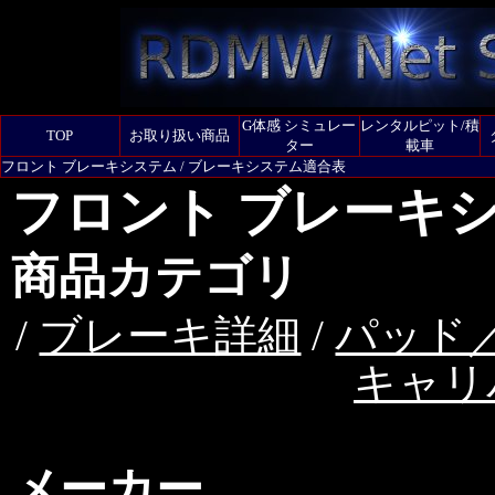
G体感 シミュレー
レンタルピット/積
TOP
お取り扱い商品
ター
載車
フロント ブレーキシステム / ブレーキシステム適合表
フロント ブレーキ
商品カテゴリ
/
ブレーキ詳細
/
パッド
キャリ
メーカー