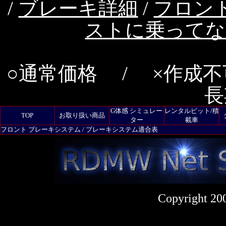
/
ブレーキ詳細
/
フロン
ストに乗ってな
○通常価格 / ×作成不
長
G体感 シミュレー
レンタルピット/積
TOP
お取り扱い商品
ター
載車
フロント ブレーキシステム / ブレーキシステム適合表
Copyright 20