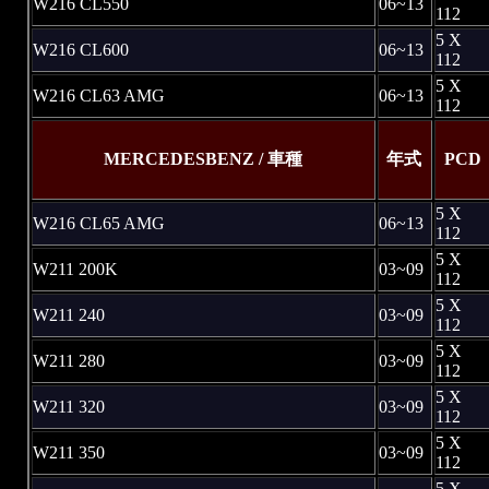
W216 CL550
06~13
112
5 X
W216 CL600
06~13
112
5 X
W216 CL63 AMG
06~13
112
MERCEDESBENZ / 車種
年式
PCD
5 X
W216 CL65 AMG
06~13
112
5 X
W211 200K
03~09
112
5 X
W211 240
03~09
112
5 X
W211 280
03~09
112
5 X
W211 320
03~09
112
5 X
W211 350
03~09
112
5 X