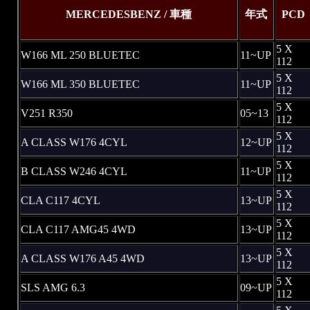
MERCEDESBENZ / 車種
年式
PCD
5 X
W166 ML 250 BLUETEC
11~UP
112
5 X
W166 ML 350 BLUETEC
11~UP
112
5 X
V251 R350
05~13
112
5 X
A CLASS W176 4CYL
12~UP
112
5 X
B CLASS W246 4CYL
11~UP
112
5 X
CLA C117 4CYL
13~UP
112
5 X
CLA C117 AMG45 4WD
13~UP
112
5 X
A CLASS W176 A45 4WD
13~UP
112
5 X
SLS AMG 6.3
09~UP
112