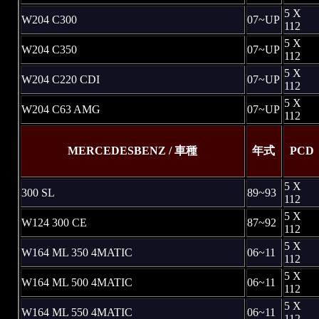
5 X
W204 C300
07~UP
112
5 X
W204 C350
07~UP
112
5 X
W204 C220 CDI
07~UP
112
5 X
W204 C63 AMG
07~UP
112
MERCEDESBENZ / 車種
年式
PCD
5 X
300 SL
89~93
112
5 X
W124 300 CE
87~92
112
5 X
W164 ML 350 4MATIC
06~11
112
5 X
W164 ML 500 4MATIC
06~11
112
5 X
W164 ML 550 4MATIC
06~11
112