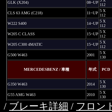
5 X
GLK (X204)
08~UP
112
5 X
CLS 63 AMG (C218)
11~UP
112
5 X
W222 S400
14~UP
112
5 X
W205 C CLASS
15~UP
112
5 X
W205 C300 4MATIC
15~UP
112
5 X
G500 W463
2001
130
MERCEDESBENZ / 車種
年式
PCD
5 X
G350 W463
2014
130
5 X
G55 AMG W463
2010
130
/
ブレーキ詳細
/
フロン