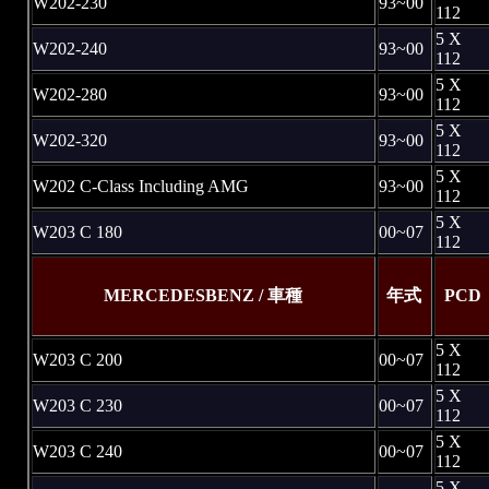
W202-230
93~00
112
5 X
W202-240
93~00
112
5 X
W202-280
93~00
112
5 X
W202-320
93~00
112
5 X
W202 C-Class Including AMG
93~00
112
5 X
W203 C 180
00~07
112
MERCEDESBENZ / 車種
年式
PCD
5 X
W203 C 200
00~07
112
5 X
W203 C 230
00~07
112
5 X
W203 C 240
00~07
112
5 X