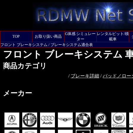
G体感 シミュレー
レンタルピット/積
TOP
お取り扱い商品
ター
載車
フロント ブレーキシステム / ブレーキシステム適合表
フロント ブレーキシステム 
商品カテゴリ
/
ブレーキ詳細
/
パッド／ロー
メーカー