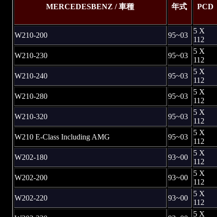
MERCEDESBENZ / 車種
年式
PCD
5 X
W210-200
95~03
112
5 X
W210-230
95~03
112
5 X
W210-240
95~03
112
5 X
W210-280
95~03
112
5 X
W210-320
95~03
112
5 X
W210 E-Class Including AMG
95~03
112
5 X
W202-180
93~00
112
5 X
W202-200
93~00
112
5 X
W202-220
93~00
112
5 X