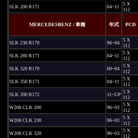
5 X
SLK 200 R171
04~11
112
MERCEDESBENZ / 車種
年式
PCD
5 X
SLK 230 R170
96~04
112
5 X
SLK 280 R171
04~11
112
5 X
SLK 320 R170
00~04
112
5 X
SLK 350 R171
04~11
112
5 X
SLK 200 R172
11~UP
112
5 X
W208 CLK 200
96~03
112
5 X
W208 CLK 230
96~03
112
5 X
W208 CLK 320
96~03
112