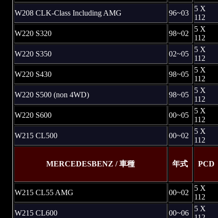
5 X
W208 CLK-Class Including AMG
96~03
112
5 X
W220 S320
98~02
112
5 X
W220 S350
02~05
112
5 X
W220 S430
98~05
112
5 X
W220 S500 (non 4WD)
98~05
112
5 X
W220 S600
00~05
112
5 X
W215 CL500
00~02
112
MERCEDESBENZ / 車種
年式
PCD
5 X
W215 CL55 AMG
00~02
112
5 X
W215 CL600
00~06
112