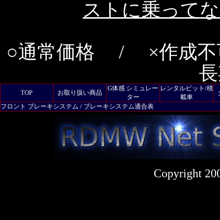
ストに乗ってな
○通常価格 / ×作成不
長
G体感 シミュレー
レンタルピット/積
TOP
お取り扱い商品
ター
載車
フロント ブレーキシステム / ブレーキシステム適合表
Copyright 20