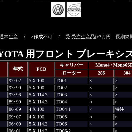
○通常生産 / ×作成不可 / 受 受注生産品(+3万円、長期納期
OYOTA 用フロント ブレーキシ
キャリパー
Mono4 / Mono6S
年式
PCD
ローター
286
304
97~02
5 X 100
TO01
×
×
93~99
5 X 100
TO02
×
×
93~98
5 X 114.3
TO03
×
×
89~99
5 X 114.3
TO04
○
○
86~89
4 X 100
TO04-1
×
特注
99~07
4 X 100
TO05
○
○
96~00
5 X 114.3
TO06
×
×
96~01
5 X 114.3
TO06-2
×
×