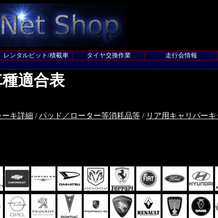
レンタルピット/積載車
タイヤ交換作業
走行会情報
車種適合表
レーキ詳細
/
パッド／ローター等消耗品等
/
リア用キャリパーキ