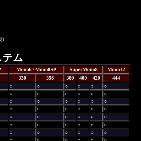
)
ステム
P
Mono6 / Mono8SP
SuperMono8
Mono12
330
356
380
400
420
444
○
○
○
○
○
○
○
○
○
○
○
○
○
○
○
○
○
○
○
○
○
○
○
○
○
○
○
○
○
○
○
○
○
○
○
○
○
○
○
○
○
○
○
○
○
○
○
○