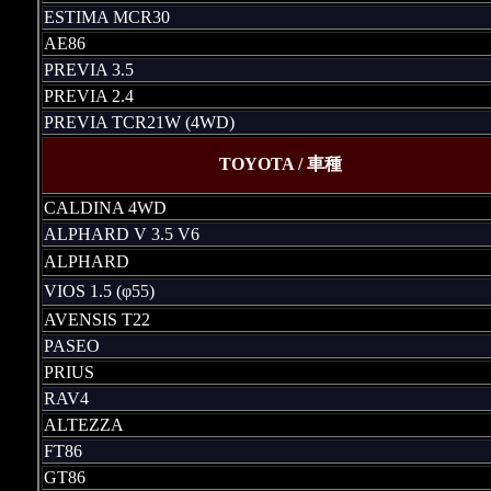
ESTIMA MCR30
AE86
PREVIA 3.5
PREVIA 2.4
PREVIA TCR21W (4WD)
TOYOTA / 車種
CALDINA 4WD
ALPHARD V 3.5 V6
ALPHARD
VIOS 1.5 (φ55)
AVENSIS T22
PASEO
PRIUS
RAV4
ALTEZZA
FT86
GT86