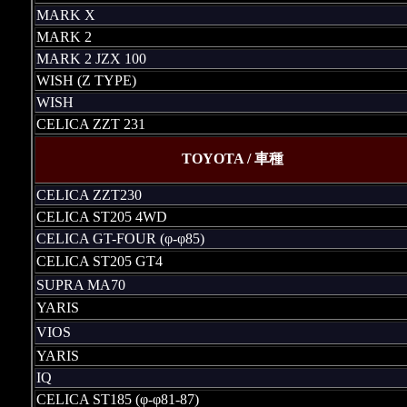
MARK X
MARK 2
MARK 2 JZX 100
WISH (Z TYPE)
WISH
CELICA ZZT 231
TOYOTA / 車種
CELICA ZZT230
CELICA ST205 4WD
CELICA GT-FOUR (φ-φ85)
CELICA ST205 GT4
SUPRA MA70
YARIS
VIOS
YARIS
IQ
CELICA ST185 (φ-φ81-87)