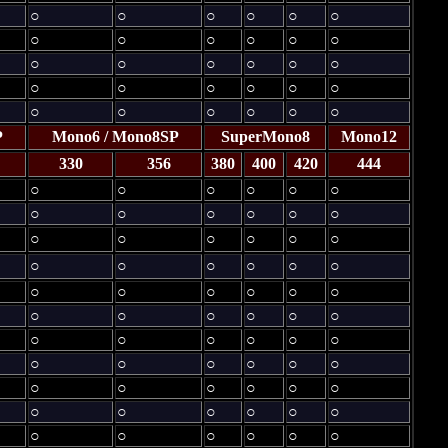
○
○
○
○
○
○
○
○
○
○
○
○
○
○
○
○
○
○
○
○
○
○
○
○
○
○
○
○
○
○
P
Mono6 / Mono8SP
SuperMono8
Mono12
330
356
380
400
420
444
○
○
○
○
○
○
○
○
○
○
○
○
○
○
○
○
○
○
○
○
○
○
○
○
○
○
○
○
○
○
○
○
○
○
○
○
○
○
○
○
○
○
○
○
○
○
○
○
○
○
○
○
○
○
○
○
○
○
○
○
○
○
○
○
○
○