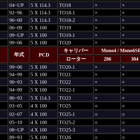
04~UP
5 X 114.3
TO18
×
×
92~96
5 X 114.3
TO18-1
×
×
96~00
5 X 114.3
TO18-2
×
×
06~09
5 X 100
TO19
×
×
09~UP
5 X 100
TO19-1
×
×
99~06
5 X 100
TO20
×
×
キャリパー
Mono4 / Mono6S
年式
PCD
ローター
286
304
99~06
5 X 100
TO20-1
×
×
94~99
5 X 100
TO21
×
×
90~93
5 X 100
TO22
×
×
94~99
5 X 100
TO22-1
×
×
86~93
5 X 114.3
TO23
×
×
03~05
4 X 100
TO25
○
○
02~07
4 X 100
TO25-1
○
○
05~10
4 X 100
TO25-2
○
○
08~UP
4 X 100
TO25-3
○
○
89~93
5 X 100
TO26
○
○