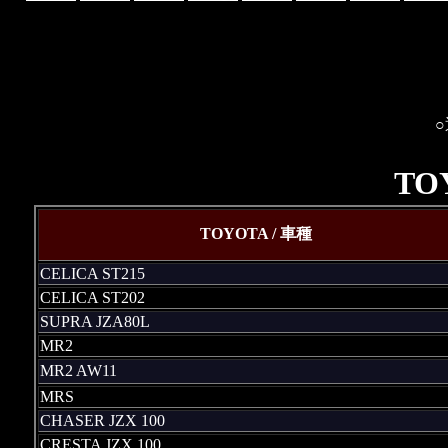
T
TOYOTA / 車種
CELICA ST215
CELICA ST202
SUPRA JZA80L
MR2
MR2 AW11
MRS
CHASER JZX 100
CRESTA JZX 100