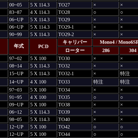
00~05
5 X 114.3
TO27
×
×
83~87
4 X 114.3
TO28
○
○
06~UP
5 X 114.3
TO29
×
×
06~UP
5 X 114.3
TO29-1
×
×
90~99
5 X 114.3
TO29-2
×
×
キャリパー
Mono4 / Mono6S
年式
PCD
ローター
286
304
97~02
5 X 100
TO30
×
×
08~14
5 X 114.3
TO32
×
×
15~UP
5 X 114.3
TO32-1
×
特注
14~UP
4 X 100
TO33
特注
特注
97~03
5 X 100
TO34
×
×
91~95
4 X 100
TO35
○
○
09~UP
5 X 100
TO38
×
×
06~12
5 X 114.3
TO39
×
×
98~05
5 X 114.3
TO40
×
×
12~UP
5 X 100
TO42
○
○
12~UP
5 X 100
TO44
○
○