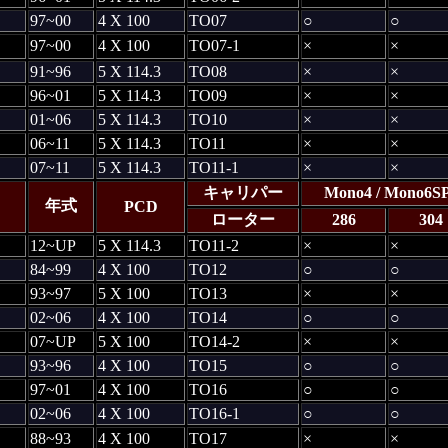
97~00
4 X 100
TO07
○
○
97~00
4 X 100
TO07-1
×
×
91~96
5 X 114.3
TO08
×
×
96~01
5 X 114.3
TO09
×
×
01~06
5 X 114.3
TO10
×
×
06~11
5 X 114.3
TO11
×
×
07~11
5 X 114.3
TO11-1
×
×
キャリパー
Mono4 / Mono6S
年式
PCD
ローター
286
304
12~UP
5 X 114.3
TO11-2
×
×
84~99
4 X 100
TO12
○
○
93~97
5 X 100
TO13
×
×
02~06
4 X 100
TO14
○
○
07~UP
5 X 100
TO14-2
×
×
93~96
4 X 100
TO15
○
○
97~01
4 X 100
TO16
○
○
02~06
4 X 100
TO16-1
○
○
88~93
4 X 100
TO17
×
×