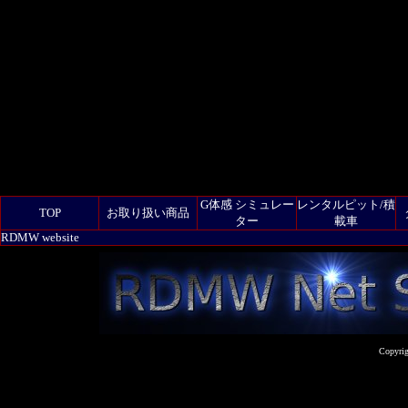
G体感 シミュレー
レンタルピット/積
TOP
お取り扱い商品
ター
載車
RDMW website
Copyrig