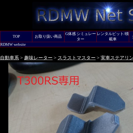
G体感 シミュレー
レンタルピット/積
TOP
お取り扱い商品
ター
載車
RDMW website
自動車系
>
趣味レーター
>
スラストマスター
>
実車ステアリ