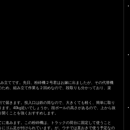
組み立てです。先日、粉砕機２号君はお嫁に出ましたが、その代替機
のため、組み立て作業も２回めなので、段取りも分かっており、楽
で届きます。投入口は鉄の筒なので、大きくても軽く、簡単に取り
ます。40kg近いでしょうか。段ボールの高さがあるので、上から抜
り開くことを強くおすすめします。
に進みます。この粉砕機は、トラックの荷台に固定して使うこと
うにゴム足が付けられています。が、ウチでは直おきで使う予定なの