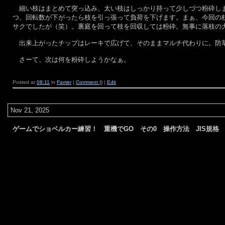
細い枝はまとめて突っ込み、太い枝はしっかり持って少しづつ粉砕しま
つ、回転数が下がったら枝を引っ張って負荷を下げます。まぁ、今回の
サクでしたが（笑）。裏庭を回って枝を回収しては粉砕。無事に落枝の
出来上がったチップはレーキで広げて、そのままマルチ代わりに。防
さーて、次は何を粉砕しようかなぁ。
Posted at
08:11
in
Famer
|
Comment ()
|
Edit
Nov 21, 2025
ゲームでショベルカー練習！ 重機でGO その0 操作方法 JIS規格