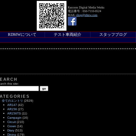
Raccoon Digital Media Works
電話番号 : 050-7110-0524
MAIL:
shop@rdmw.com
RDMWについて
テスト車両紹介
スタッフブログ
EARCH
arch this site:
ATEGORIES
全てのエントリ
(2629)
AR147
(42)
AR156
(27)
AR156TS
(11)
Campagin
(16)
Circuit
(210)
Crown
(14)
Diary
(513)
Dining
(179)