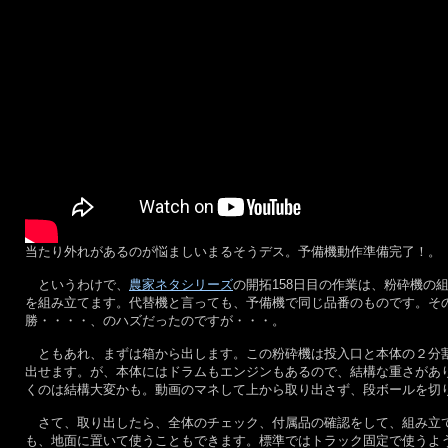
当たり外れがあるのが悩ましいまるそうデス。予備機動作準備完了！。
というわけで、
農家ネタシリーズ
の開拓158日目の作業は、粉砕機の
を組み立てます。代替機と言っても、予備機で同じ品番のものです。そ
勝・・・・、のハズだったのですが・・・。
ともあれ、まずは箱から出します。この粉砕機は投入口と本体の２分割
出せます。が、本体にはドラムもエンジンもあるので、結構な重さがあり
くのは結構大変かも。動画のマネして上から取り出さず、段ボールを切
さて、取り出したら、全体のチェック、付属品の確認をして、組み立て
も、地面に置いて使うこともできます。標準ではトラック固定で使うよ