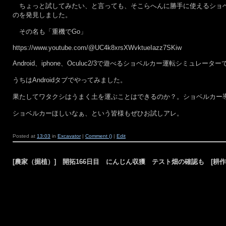
ちょっと試してみたい、と言っても、そこらへんに勝手に使えるショベ
のを発見しました。
その名も「重機でGo」
https://www.youtube.com/@UC4k8xrsXWvktueIazz7SKiw
Android、iphone、Oculuc2/3で遊べるショベルカー運転シミュレータ
うちはAndroidタブでやってみました。
果たしてワタクシはうまく土を運ぶことはできるのか？。ショベルカー
ショベルカーほしいなぁ、という皆様もぜひお試しアレ。
Posted at
13:03
in
Excavator
|
Comment ()
|
Edit
[農家（掘植）] 開拓166日目 にんじん収獲 テスト畑の確認も [耕