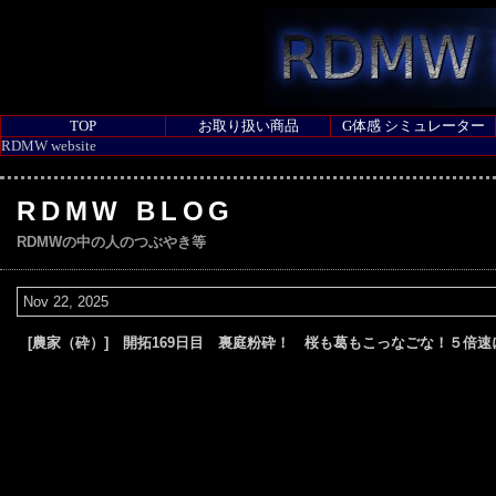
TOP
お取り扱い商品
G体感 シミュレーター
RDMW website
RDMW BLOG
RDMWの中の人のつぶやき等
Nov 22, 2025
[農家（砕）] 開拓169日目 裏庭粉砕！ 桜も葛もこっなごな！５倍速