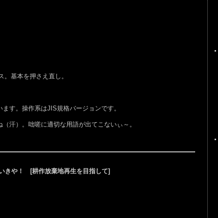
ス。基本を押さえ直し。
ます。操作系はJIS規格バージョンです。
ね（汗）。咄嗟に適切な用語が出てこないぃ～。
思いきや！ [耕作放棄地再生を目指して]