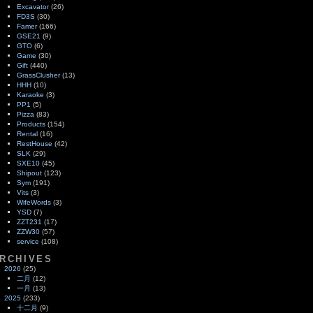
Excavator
(26)
FD3S
(30)
Famer
(166)
GSE21
(9)
GTO
(6)
Game
(30)
Gift
(440)
GrassClusher
(13)
HHH
(10)
Karaoke
(3)
PP1
(5)
Pizza
(83)
Products
(154)
Rental
(16)
RestHouse
(42)
SLK
(29)
SXE10
(45)
Shipout
(123)
Sym
(191)
Vits
(3)
WifeWords
(3)
YSD
(7)
ZZT231
(17)
ZZW30
(57)
service
(108)
RCHIVES
2026
(25)
二月
(12)
一月
(13)
2025
(233)
十二月
(9)