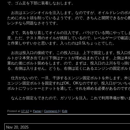
で、ゴム足を下部に装着しなおします。
お次はエンジンオイルを注入します。なのですが、オイルドレンのボル
ためにボルト頭を削っているようです。ので、きちんと開閉できるか心
レンチなら問題なさそうです。
さて、気を取り直してオイルの注入です。バラけている間にやってしまっ
度。ただ、テスト用のオイルが残留しているので、レベルゲージで確認
と作業しやすいかと思います。入ったのは0.5Lちょっとでした。
お次は投入口の接続です。この投入口は、上下で固定します。投入口側
ルトが２本突き出ており下側はナットが埋め込まれています。上側は本
重ねた後にボルト留めをします。ので、まずは、投入口の上川を引っ掛
る、右側は入りません。どうも、右側は近くにあるエンジンの固定ボル
仕方がないので、一旦、干渉するエンジン固定ボルトを外します。外し
エンジン固定ボルトを固定すればOK。OKなのですが、投入口がついち
ボルトにワッシャーとナットを通して、それを締める必要があるのです
なんとか固定もできたので、ガソリンを注入。これで利用準備が整いま
Posted at
17:12
in
Famer
|
Comment ()
|
Edit
Nov 20, 2025