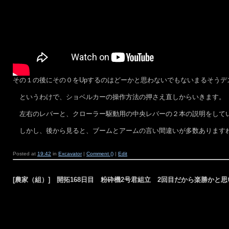
その１の後にその０をUpするのはどーかと思わないでもないまるそうデ
というわけで、ショベルカーの操作方法の押さえ直しからいきます。
左右のレバーと、クローラー駆動用の中央レバーの２本の説明をしてい
しかし、後から見ると、ブームとアームの言い間違いが多数あります
Posted at
19:42
in
Excavator
|
Comment ()
|
Edit
[農家（組）] 開拓168日目 粉砕機2号君組立 2回目だから楽勝かと