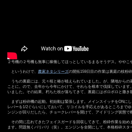
２号機の２号機も無事に稼働してほっとしているまるそうデス。ややこ
というわけで、
農家ネタシリーズ
の開拓159日目の作業は裏庭の枝粉
うちの裏庭には、元々桜と椿が植えられていました。が、隣地からの葛
ことに。ので、去年から今年にかけて、それらを根本で伐採しています
いました。その結果、朽ちた枝が落ちてきて、裏庭にはボロボロと撒き
まずは粉砕機の起動。初始動は緊張します。メインスイッチをONにし
レバーを1/2ぐらいにしておいて、リコイルを手応えがあるところまで
ンジンが回りだしたら、チョークレバーを開けて、アイドリング状態で
その間に忘れてきたフェイスガードを回収してきて、粉砕作業を始めま
ます。問題無くバリバリ（笑）。エンジンを全開にして、本格粉砕スタ