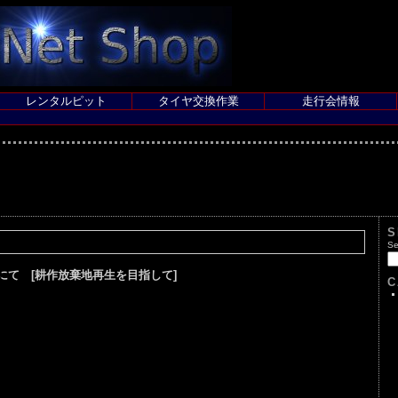
レンタルピット
タイヤ交換作業
走行会情報
S
Se
にて [耕作放棄地再生を目指して]
C