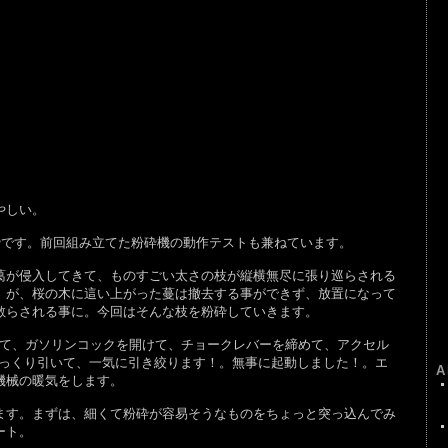
やしい。
砕です。前回組み立てた粉砕機の動作テストも兼ねています。
が侵入してきて、ものすごい太さの枝が縦横無尽に張り巡らされる
。が、桜の木に這い上がった蔓は撤去する事ができず、放置になって
散らされる事に。今回はそんな枝を粉砕していきます。
て、ガソリンコックを開けて、チョークレバーを締めて、アクセル
ゆっくり引いて、一気に引き絞ります！。無事に起動しました！。エ
A
機械の暖気をします。
す。まずは、細くて粉砕が容易そうなものをちょっと突っ込んでみ
ート。