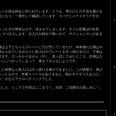
トが頭を斜めに切られています。どうも、導入口との干渉を避ける
配になり、一度外して確認しています。スパナじゃナメそうですが、
た方が簡単なので、済ませてしまいます。オイル容量は0.6L程
しつつ注入します。注入口が斜めで狭いので、サクションガンがある
は上下どちらもプレートに穴が空いているだけ。本体側の上側はボ
体から出ているボルトに投入口のプレートを引っ掛けるだけ、下側は
けます。ひっかかりません（汗）。色々試してみたところ、左側は入
トにぶつかってしまって、奥まで入らないようです。
た状態なら投入口は引っ掛ける事ができました。この状態で、再び
ゃったもので、作業スペースがありません。指がギリギリ入るだけ。
が、かなりアクロバティックでした。
した、ところで今回はここまで！。次回、ご活躍をお楽しみに！。